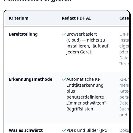
Kriterium
Redact PDF AI
CaseG
Bereitstellung
Browserbasiert
On-Pr
(Cloud) — nichts zu
install
installieren, läuft auf
eigen
jedem Gerät
oder i
Dateie
Ihrer 
Erkennungsmethode
Automatische KI-
KI-Erk
Entitätserkennung
mehr a
plus
Katego
benutzerdefinierte
perso
„Immer schwärzen“-
Daten,
Begriffslisten
Suche,
und M
Was es schwärzt
PDFs und Bilder (JPG,
Dokume