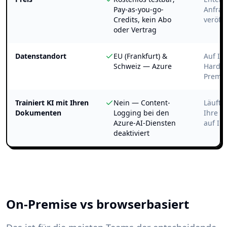
Pay-as-you-go-
Anfrag
Credits, kein Abo
veröffe
oder Vertrag
Datenstandort
EU (Frankfurt) &
Auf Ih
Schweiz — Azure
Hardwa
Premis
Trainiert KI mit Ihren
Nein — Content-
Läuft 
Dokumenten
Logging bei den
Ihre D
Azure-AI-Diensten
auf Ih
deaktiviert
On-Premise vs browserbasiert