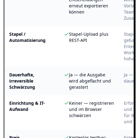
erneut exportieren
Vorlag
können
TeamS
Zusam
Stapel /
Stapel-Upload plus
Stapel
Automatisierung
REST-API
gebaut
Enterp
Worklo
hohem
Dauerhafte,
Ja — die Ausgabe
Ja — I
irreversible
wird abgeflacht und
dauerh
Schwärzung
gerastert
Einrichtung & IT-
Keiner — registrieren
Erforde
Aufwand
und im Browser
und IT
schwärzen
für Be
und W
Preis
Kostenlos testbar;
Enterp