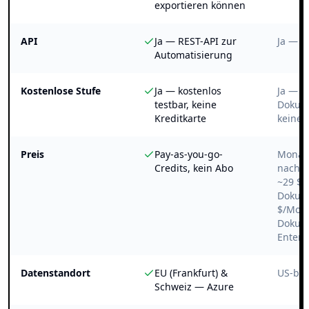
exportieren können
API
Ja — REST-API zur
Ja — A
Automatisierung
Kostenlose Stufe
Ja — kostenlos
Ja — b
testbar, keine
Dokume
Kreditkarte
keine 
Preis
Pay-as-you-go-
Monatl
Credits, kein Abo
nach 
~29 $/
Dokume
$/Mona
Dokum
Enterp
Datenstandort
EU (Frankfurt) &
US-bas
Schweiz — Azure