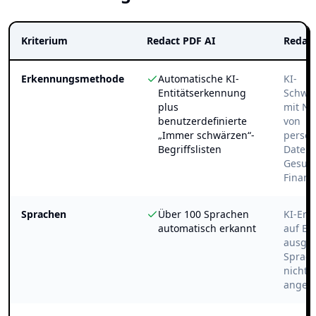
Kriterium
Redact PDF AI
Redact
Erkennungsmethode
Automatische KI-
KI-
Entitätserkennung
Schwär
plus
mit N
benutzerdefinierte
von
„Immer schwärzen“-
perso
Begriffslisten
Daten,
Gesun
Finanz
Sprachen
Über 100 Sprachen
KI-Erk
automatisch erkannt
auf En
ausger
Sprac
nicht ö
angeg