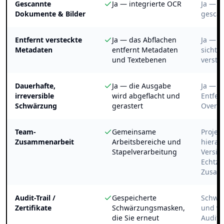
Gescannte
Ja — integrierte OCR
Ja — O
Dokumente & Bilder
gesca
Entfernt versteckte
Ja — das Abflachen
Ja — e
Metadaten
entfernt Metadaten
sichtb
und Textebenen
verste
Dauerhafte,
Ja — die Ausgabe
Ja — d
irreversible
wird abgeflacht und
Entfer
Schwärzung
gerastert
Overla
Team-
Gemeinsame
Proje
Zusammenarbeit
Arbeitsbereiche und
hierar
Stapelverarbeitung
Versio
Echtzei
Zusam
Audit-Trail /
Gespeicherte
Schwär
Zertifikate
Schwärzungsmasken,
und vo
die Sie erneut
Audit-T