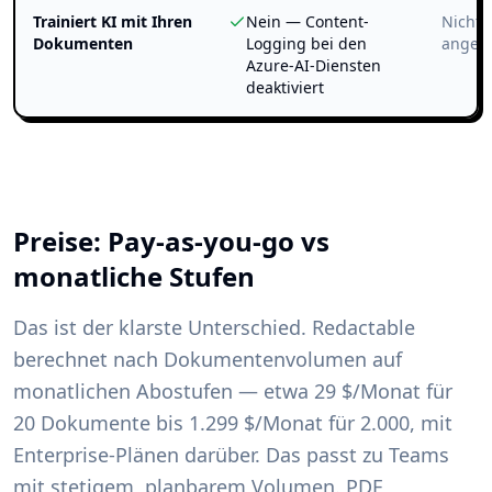
Trainiert KI mit Ihren
Nein — Content-
Nicht ö
Dokumenten
Logging bei den
angeg
Azure-AI-Diensten
deaktiviert
Preise: Pay-as-you-go vs
monatliche Stufen
Das ist der klarste Unterschied. Redactable
berechnet nach Dokumentenvolumen auf
monatlichen Abostufen — etwa 29 $/Monat für
20 Dokumente bis 1.299 $/Monat für 2.000, mit
Enterprise-Plänen darüber. Das passt zu Teams
mit stetigem, planbarem Volumen. PDF