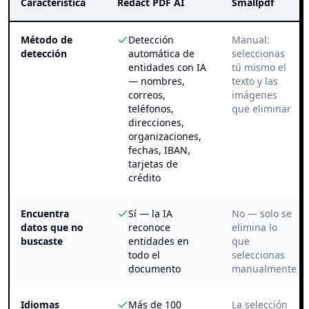
Característica
Redact PDF AI
Smallpdf
Método de
Detección
Manual:
detección
automática de
seleccionas
entidades con IA
tú mismo el
— nombres,
texto y las
correos,
imágenes
teléfonos,
que eliminar
direcciones,
organizaciones,
fechas, IBAN,
tarjetas de
crédito
Encuentra
Sí — la IA
No — solo se
datos que no
reconoce
elimina lo
buscaste
entidades en
que
todo el
seleccionas
documento
manualmente
Idiomas
Más de 100
La selección