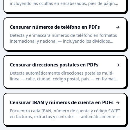
incluyendo las ocultas en encabezados, pies de página
y exportaciones de hilos de correo — automáticamente.
Censurar números de teléfono en PDFs
Detecta y enmascara números de teléfono en formatos
internacional y nacional — incluyendo los divididos
entre líneas o con separadores mixtos.
Censurar direcciones postales en PDFs
Detecta automáticamente direcciones postales multi-
línea — calle, ciudad, código postal, país — en formatos
español, europeo e internacionales.
Censurar IBAN y números de cuenta en PDFs
Encuentra cada IBAN, número de cuenta y código SWIFT
en facturas, extractos y contratos — automáticamente y
con precisión.