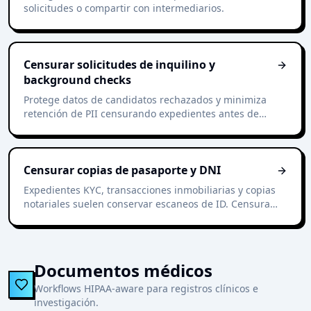
solicitudes o compartir con intermediarios.
Censurar solicitudes de inquilino y
background checks
Protege datos de candidatos rechazados y minimiza
retención de PII censurando expedientes antes de
archivar.
Censurar copias de pasaporte y DNI
Expedientes KYC, transacciones inmobiliarias y copias
notariales suelen conservar escaneos de ID. Censura
identificadores no esenciales en segundos.
Documentos médicos
Workflows HIPAA-aware para registros clínicos e
investigación.