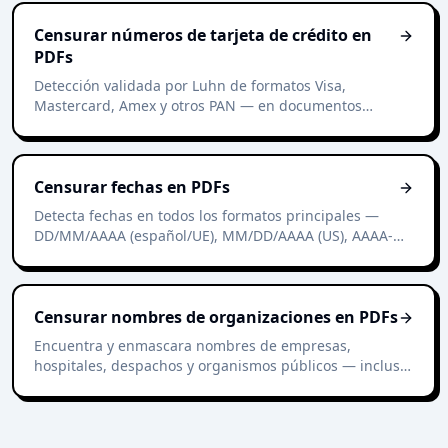
Censurar números de tarjeta de crédito en
PDFs
Detección validada por Luhn de formatos Visa,
Mastercard, Amex y otros PAN — en documentos
digitales y escaneados.
Censurar fechas en PDFs
Detecta fechas en todos los formatos principales —
DD/MM/AAAA (español/UE), MM/DD/AAAA (US), AAAA-
MM-DD (ISO), escritas («12 de marzo de 2026») — y
enmascáralas automáticamente.
Censurar nombres de organizaciones en PDFs
Encuentra y enmascara nombres de empresas,
hospitales, despachos y organismos públicos — incluso
cuando el documento nunca dice «SA», «SL», «GmbH» o
«Inc.».