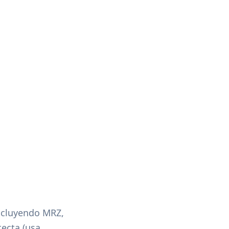
ncluyendo MRZ,
tecta (usa