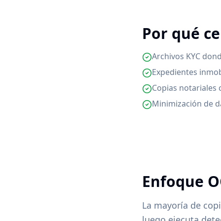
Por qué ce
Archivos KYC dond
Expedientes inmob
Copias notariales
Minimización de d
Enfoque OC
La mayoría de cop
luego ejecuta dete