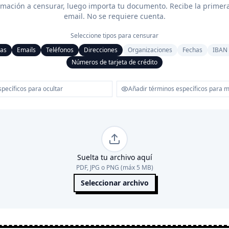
ormación a censurar, luego importa tu documento. Recibe la primera
email. No se requiere cuenta.
Seleccione tipos para censurar
as
Emails
Teléfonos
Direcciones
Organizaciones
Fechas
IBAN 
Números de tarjeta de crédito
Suelta tu archivo aquí
PDF, JPG o PNG (máx 5 MB)
Seleccionar archivo