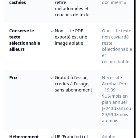
cachées
retire
document »
métadonnées et
couches de texte
Conserve le
Non — le PDF
Oui — le texte
texte
exporté est une
non caviardé
sélectionnable
image aplatie
reste
ailleurs
sélectionnable
et
recherchable
Prix
Gratuit à l’essai ;
Nécessite
crédits à l’usage,
Acrobat Pro :
sans abonnement
~19,99
$US/mois en
plan annuel
(~240 $/an) ou
29,99 $/mois
au mois
Hébergement
UE (Francfort) et
Adobe