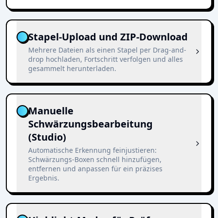
Stapel-Upload und ZIP-Download
Mehrere Dateien als einen Stapel per Drag-and-
drop hochladen, Fortschritt verfolgen und alles
gesammelt herunterladen.
Manuelle
Schwärzungsbearbeitung
(Studio)
Automatische Erkennung feinjustieren:
Schwärzungs-Boxen schnell hinzufügen,
entfernen und anpassen für ein präzises
Ergebnis.