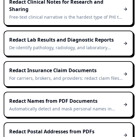
Redact Clinical Notes for Research and
Sharing
Free-text clinical narrative is the hardest type of PHI to
redact manually. AI handles it in seconds while
keeping diagnosis and treatment content intact.
Redact Lab Results and Diagnostic Reports
De-identify pathology, radiology, and laboratory
reports for research, quality reviews, or external
consults.
Redact Insurance Claim Documents
For carriers, brokers, and providers: redact claim files
before external sharing, fraud reviews, or analytics
export.
Redact Names from PDF Documents
Automatically detect and mask personal names in
contracts, reports, and scanned documents — no
manual highlighting required.
Redact Postal Addresses from PDFs