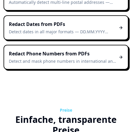
Automatically detect multi-line postal addresses —
street, city, postcode, country — across Swiss, EU, and
international formats.
Redact Dates from PDFs
Detect dates in all major formats — DD.MM.YYYY
(Swiss/EU), MM/DD/YYYY (US), YYYY-MM-DD (ISO),
written-out ("12 March 2026") — and mask them
automatically.
Redact Phone Numbers from PDFs
Detect and mask phone numbers in international and
national formats — including those split across lines or
with mixed separators.
Preise
Einfache, transparente
Preise