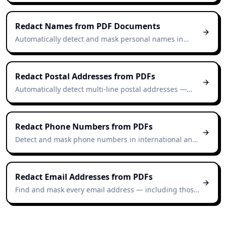
archiving.
Redact Names from PDF Documents
Automatically detect and mask personal names in
contracts, reports, and scanned documents — no
manual highlighting required.
Redact Postal Addresses from PDFs
Automatically detect multi-line postal addresses —
street, city, postcode, country — across Swiss, EU, and
international formats.
Redact Phone Numbers from PDFs
Detect and mask phone numbers in international and
national formats — including those split across lines or
with mixed separators.
Redact Email Addresses from PDFs
Find and mask every email address — including those
buried in headers, footers, and email-thread exports
— automatically.